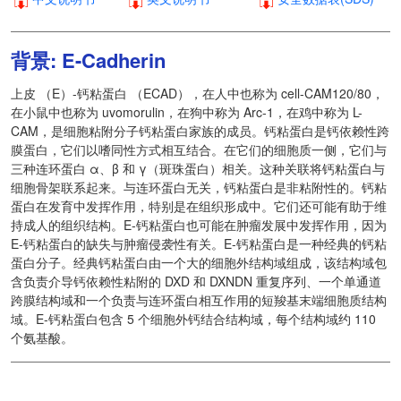
背景: E-Cadherin
上皮 （E）-钙粘蛋白 （ECAD），在人中也称为 cell-CAM120/80，
在小鼠中也称为 uvomorulin，在狗中称为 Arc-1，在鸡中称为 L-
CAM，是细胞粘附分子钙粘蛋白家族的成员。钙粘蛋白是钙依赖性跨
膜蛋白，它们以嗜同性方式相互结合。在它们的细胞质一侧，它们与
三种连环蛋白 α、β 和 γ（斑珠蛋白）相关。这种关联将钙粘蛋白与
细胞骨架联系起来。与连环蛋白无关，钙粘蛋白是非粘附性的。钙粘
蛋白在发育中发挥作用，特别是在组织形成中。它们还可能有助于维
持成人的组织结构。E-钙粘蛋白也可能在肿瘤发展中发挥作用，因为
E-钙粘蛋白的缺失与肿瘤侵袭性有关。E-钙粘蛋白是一种经典的钙粘
蛋白分子。经典钙粘蛋白由一个大的细胞外结构域组成，该结构域包
含负责介导钙依赖性粘附的 DXD 和 DXNDN 重复序列、一个单通道
跨膜结构域和一个负责与连环蛋白相互作用的短羧基末端细胞质结构
域。E-钙粘蛋白包含 5 个细胞外钙结合结构域，每个结构域约 110
个氨基酸。