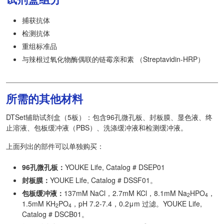
捕获抗体
检测抗体
重组标准品
与辣根过氧化物酶偶联的链霉亲和素 （Streptavidin-HRP）
所需的其他材料
DTSet辅助试剂盒（5板）：包含96孔微孔板、封板膜、显色液、终
止溶液、包板缓冲液（PBS）、洗涤缓冲液和检测缓冲液。
上面列出的部件可以单独购买：
96孔微孔板：
YOUKE Life, Catalog # DSEP01
封板膜：
YOUKE Life, Catalog # DSSF01。
包板缓冲液：
137mM NaCl，2.7mM KCl，8.1mM Na
HPO
，
2
4
1.5mM KH
PO
，pH 7.2-7.4，0.2μm 过滤。YOUKE Life,
2
4
Catalog # DSCB01。