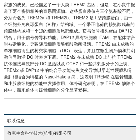
家族的成员。已经描述了一个人类 TREM2 基因，但是，在小鼠中报
道了两个密切相关的直系同源物。这些蛋白质仅有三个氨基酸不同，
分别命名为 TREM2a 和 TREM2b。TREM2 是 I 型跨膜蛋白，由一
个细胞外免疫球蛋白（V 样）结构域、一个带正电荷的赖氨酸残基的
跨膜结构域和一个短的细胞质尾部组成。它与信号接头蛋白 DAP12
结合，用于信号传导和功能。DAP12 具有细胞质 ITAM，在配体结合
时被磷酸化，导致随后细胞质酪氨酸激酶激活。TREM2 由未成熟的
单核细胞衍生的树突状细胞 （DC） 表达，并且在微生物产物和共刺
激信号激活 DC 时表达下调。TREM2 在未成熟 DC 上与抗 TREM2
抗体连接导致部分 DC 激活以及 CCR7 和一些共刺激分子的上调。
TREM2 或 DAP12 中的纯合子功能丧失突变导致以早老性硬膜和骨
囊肿相结合为特征的 Nasu-Hakola 病，这表明 TREM2 在破骨细胞
和小胶质细胞的功能中发挥作用。体外研究表明，在 TREM2 缺陷个
体中，髓系前体向破骨细胞的分化显著受损。
联系信息
攸克生命科学技术(杭州)有限公司