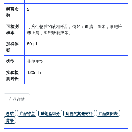
孵育次
2
数
可检测
可溶性物质的液相样品。例如：血清，血浆，细胞培
样本
养上清，组织研磨液等。
加样体
50 μl
积
类型
非即用型
实验检
120min
测时长
产品详情
总结
产品特点
试剂盒组分
所需的其他材料
产品数据表
背景