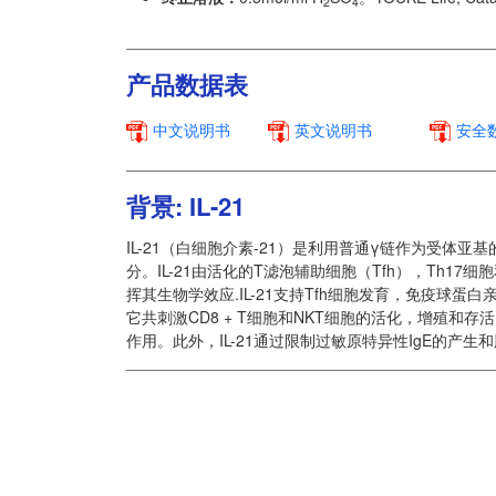
2
4
产品数据表
中文说明书
英文说明书
安全数
背景: IL-21
IL-21（白细胞介素-21）是利用普通γ链作为受体亚基的细
分。IL-21由活化的T滤泡辅助细胞（Tfh），Th17细
挥其生物学效应.IL-21支持Tfh细胞发育，免疫球
它共刺激CD8 + T细胞和NKT细胞的活化，增殖和存
作用。此外，IL-21通过限制过敏原特异性IgE的产