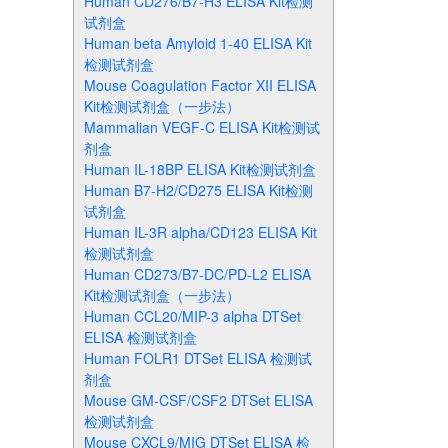
Human CD276/B7-H3 ELISA Kit检测
试剂盒
Human beta Amyloid 1-40 ELISA Kit
检测试剂盒
Mouse Coagulation Factor XII ELISA
Kit检测试剂盒（一步法）
Mammalian VEGF-C ELISA Kit检测试
剂盒
Human IL-18BP ELISA Kit检测试剂盒
Human B7-H2/CD275 ELISA Kit检测
试剂盒
Human IL-3R alpha/CD123 ELISA Kit
检测试剂盒
Human CD273/B7-DC/PD-L2 ELISA
Kit检测试剂盒（一步法）
Human CCL20/MIP-3 alpha DTSet
ELISA 检测试剂盒
Human FOLR1 DTSet ELISA 检测试
剂盒
Mouse GM-CSF/CSF2 DTSet ELISA
检测试剂盒
Mouse CXCL9/MIG DTSet ELISA 检