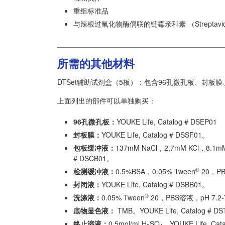
重组标准品
与辣根过氧化物酶偶联的链霉亲和素 （Streptavid
所需的其他材料
DTSet辅助试剂盒（5板）：包含96孔微孔板、封
上面列出的部件可以单独购买：
96孔微孔板：
YOUKE Life, Catalog # DSEP01
封板膜：
YOUKE Life, Catalog # DSSF01。
包板缓冲液：
137mM NaCl，2.7mM KCl，8.1m
# DSCB01。
®
检测缓冲液：
0.5%BSA，0.05% Tween
20，PBS
封闭液：
YOUKE Life, Catalog # DSBB01。
®
洗涤液：
0.05% Tween
20，PBS溶液，pH 7.2-7.
底物显色液：
TMB。YOUKE Life, Catalog # D
终止溶液：
0.5mol/ml H
SO
。YOUKE Life, Cat