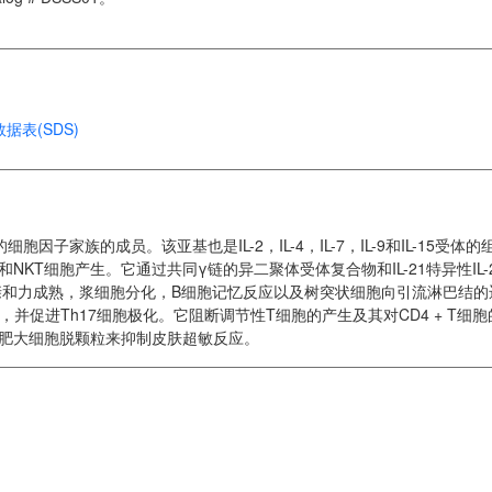
据表(SDS)
胞因子家族的成员。该亚基也是IL-2，IL-4，IL-7，IL-9和IL-15受体的
胞和NKT细胞产生。它通过共同γ链的异二聚体受体复合物和IL-21特异性IL-2
蛋白亲和力成熟，浆细胞分化，B细胞记忆反应以及树突状细胞向引流淋巴结
活，并促进Th17细胞极化。它阻断调节性T细胞的产生及其对CD4 + T细
生和肥大细胞脱颗粒来抑制皮肤超敏反应。