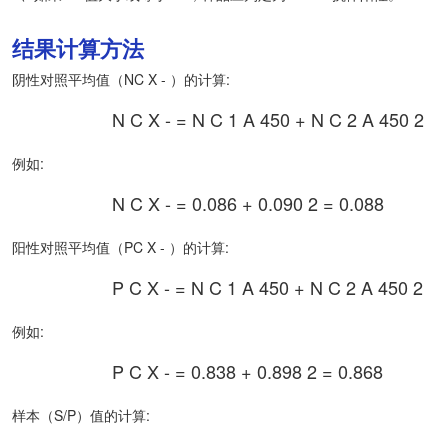
结果计算方法
阴性对照平均值（NC
X
-
）的计算:
N
C
X
-
=
N
C
1
A
450
+
N
C
2
A
450
2
例如:
N
C
X
-
=
0.086
+
0.090
2
=
0.088
阳性对照平均值（PC
X
-
）的计算:
P
C
X
-
=
N
C
1
A
450
+
N
C
2
A
450
2
例如:
P
C
X
-
=
0.838
+
0.898
2
=
0.868
样本（S/P）值的计算: