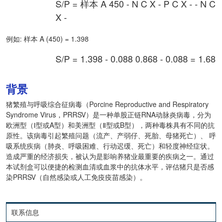
S/P
=
样本
A
450
-
N
C
X
-
P
C
X
-
-
N
C
X
-
例如: 样本 A (450) = 1.398
S/P
=
1.398
-
0.088
0.868
-
0.088
=
1.68
背景
猪繁殖与呼吸综合征病毒（Porcine Reproductive and Respiratory
Syndrome Virus，PRRSV）是一种单股正链RNA动脉炎病毒，分为
欧洲型（Ⅰ型或A型）和美洲型（Ⅱ型或B型），两种毒株具有不同的抗
原性。该病毒引起繁殖问题（流产、产弱仔、死胎、母猪死亡）、 呼
吸系统疾病（肺炎、呼吸困难、行动迟缓、死亡）和轻度神经症状。
造成严重的经济损失，被认为是影响养猪业最重要的疾病之一。通过
本试剂盒可以便捷的检测血清或血浆中的抗体水平，评估猪只是否感
染PRRSV（自然感染或人工免疫疫苗感染）。
联系信息