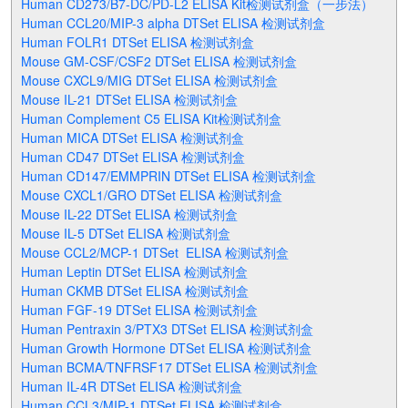
Human CD273/B7-DC/PD-L2 ELISA Kit检测试剂盒（一步法）
Human CCL20/MIP-3 alpha DTSet ELISA 检测试剂盒
Human FOLR1 DTSet ELISA 检测试剂盒
Mouse GM-CSF/CSF2 DTSet ELISA 检测试剂盒
Mouse CXCL9/MIG DTSet ELISA 检测试剂盒
Mouse IL-21 DTSet ELISA 检测试剂盒
Human Complement C5 ELISA Kit检测试剂盒
Human MICA DTSet ELISA 检测试剂盒
Human CD47 DTSet ELISA 检测试剂盒
Human CD147/EMMPRIN DTSet ELISA 检测试剂盒
Mouse CXCL1/GRO DTSet ELISA 检测试剂盒
Mouse IL-22 DTSet ELISA 检测试剂盒
Mouse IL-5 DTSet ELISA 检测试剂盒
Mouse CCL2/MCP-1 DTSet ELISA 检测试剂盒
Human Leptin DTSet ELISA 检测试剂盒
Human CKMB DTSet ELISA 检测试剂盒
Human FGF-19 DTSet ELISA 检测试剂盒
Human Pentraxin 3/PTX3 DTSet ELISA 检测试剂盒
Human Growth Hormone DTSet ELISA 检测试剂盒
Human BCMA/TNFRSF17 DTSet ELISA 检测试剂盒
Human IL-4R DTSet ELISA 检测试剂盒
Human CCL3/MIP-1 DTSet ELISA 检测试剂盒