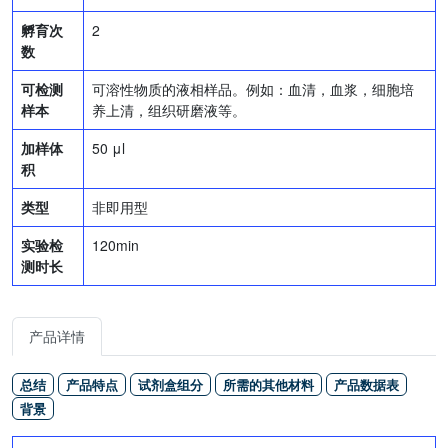
孵育次
2
数
可检测
可溶性物质的液相样品。例如：血清，血浆，细胞培
样本
养上清，组织研磨液等。
加样体
50 μl
积
类型
非即用型
实验检
120min
测时长
产品详情
总结
产品特点
试剂盒组分
所需的其他材料
产品数据表
背景