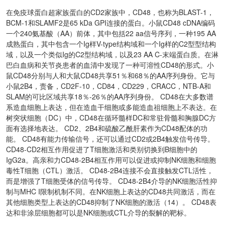
在免疫球蛋白超家族蛋白的CD2家族中，CD48，也称为BLAST-1，
BCM-1和SLAMF2是65 kDa GPI连接的蛋白。小鼠CD48 cDNA编码
一个240氨基酸（AA）前体，其中包括22 aa信号序列，一种195 AA
成熟蛋白，其中包含一个Ig样V-type结构域和一个Ig样的C2型型结构
域，以及一个类似Ig的C2型结构域，以及23 AA C-末端蛋白质。在淋
巴白血病和关节炎患者的血清中发现了一种可溶性CD48的形式。小
鼠CD48分别与人和大鼠CD48共享51％和68％的AA序列身份。它与
小鼠2B4，责备，CD2F-10，CD84，CD229，CRACC，NTB-A和
SLAM的可比区域共享18％-26％的AA序列身份。 CD48在大多数谱
系造血细胞上表达，但在造血干细胞或多能造血祖细胞上不表达。在
树突状细胞（DC）中，CD48在循环髓样DC和常驻骨髓和胸腺DC方
面有选择地表达。 CD2、2B4和硫酸乙酰肝素作为CD48配体的功
能。 CD48有能力传输信号，还可以通过CD2或2B4触发信号传导。
CD48-CD2相互作用促进了T细胞激活和类别切换到B细胞中的
IgG2a。高亲和力CD48-2B4相互作用可以促进或抑制NK细胞和细胞
毒性T细胞（CTL）激活。 CD48-2B4连接不会直接触发CTL活性，
而是增强了T细胞受体的信号传导。 CD48-2B4介导的NK细胞活性抑
制与MHC I限制机制不同。在NK细胞上表达的CD48共同激活，而在
其他细胞类型上表达的CD48抑制了NK细胞的激活（14）。 CD48表
达和非涂层细胞都可以是NK细胞或CTL介导的裂解的靶标。