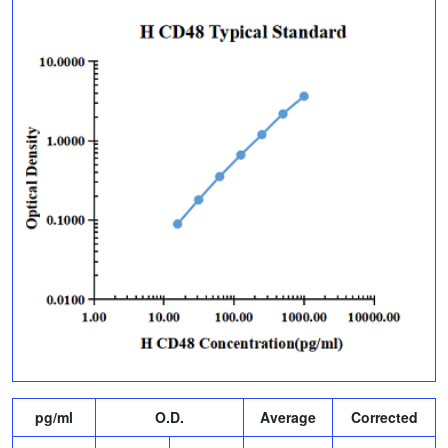
pg/ml
O.D.
Average
Corrected