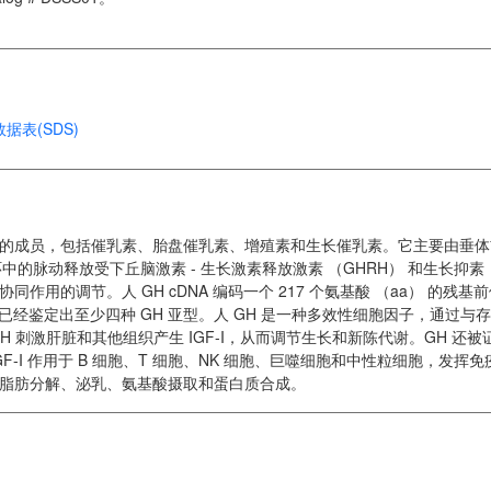
据表(SDS)
族的成员，包括催乳素、胎盘催乳素、增殖素和生长催乳素。它主要由垂体
的脉动释放受下丘脑激素 - 生长激素释放激素 （GHRH） 和生长抑素
协同作用的调节。人 GH cDNA 编码一个 217 个氨基酸 （aa） 的残基
已经鉴定出至少四种 GH 亚型。人 GH 是一种多效性细胞因子，通过与
H 刺激肝脏和其他组织产生 IGF-I，从而调节生长和新陈代谢。GH 还被
IGF-I 作用于 B 细胞、T 细胞、NK 细胞、巨噬细胞和中性粒细胞，发挥
导脂肪分解、泌乳、氨基酸摄取和蛋白质合成。