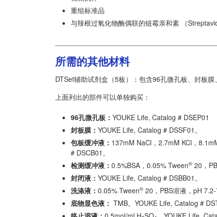
重组标准品
与辣根过氧化物酶偶联的链霉亲和素 （Streptavid
所需的其他材料
DTSet辅助试剂盒（5板）：包含96孔微孔板、封
上面列出的部件可以单独购买：
96孔微孔板：
YOUKE Life, Catalog # DSEP01
封板膜：
YOUKE Life, Catalog # DSSF01。
包板缓冲液：
137mM NaCl，2.7mM KCl，8.1m
# DSCB01。
®
检测缓冲液：
0.5%BSA，0.05% Tween
20，PBS
封闭液：
YOUKE Life, Catalog # DSBB01。
®
洗涤液：
0.05% Tween
20，PBS溶液，pH 7.2-7.
底物显色液：
TMB。YOUKE Life, Catalog # D
终止溶液：
0.5mol/ml H
SO
。YOUKE Life, Cat