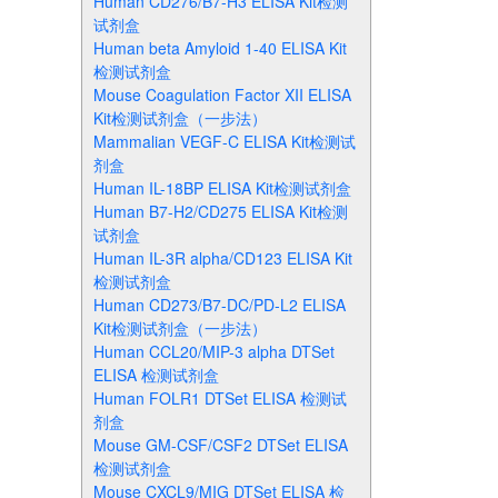
Human CD276/B7-H3 ELISA Kit检测
试剂盒
Human beta Amyloid 1-40 ELISA Kit
检测试剂盒
Mouse Coagulation Factor XII ELISA
Kit检测试剂盒（一步法）
Mammalian VEGF-C ELISA Kit检测试
剂盒
Human IL-18BP ELISA Kit检测试剂盒
Human B7-H2/CD275 ELISA Kit检测
试剂盒
Human IL-3R alpha/CD123 ELISA Kit
检测试剂盒
Human CD273/B7-DC/PD-L2 ELISA
Kit检测试剂盒（一步法）
Human CCL20/MIP-3 alpha DTSet
ELISA 检测试剂盒
Human FOLR1 DTSet ELISA 检测试
剂盒
Mouse GM-CSF/CSF2 DTSet ELISA
检测试剂盒
Mouse CXCL9/MIG DTSet ELISA 检