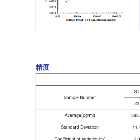
精度
S1
Sample Number
22
Average(pg/ml)
388
Standard Deviation
11.
Coefficient of Variation(%)
6.0