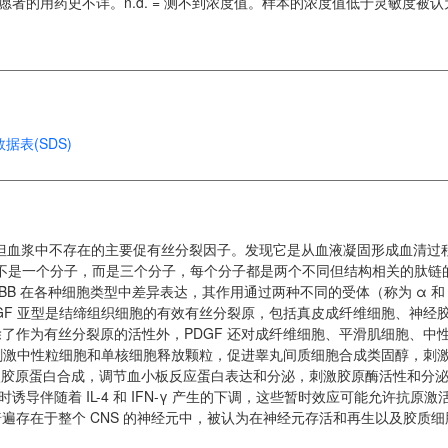
愿者的用药史不详。n.d. = 测不到浓度值。样本的浓度值低于灵敏度被
据表(SDS)
存在但血浆中不存在的主要促有丝分裂因子。发现它是从血液凝固形成血清过
F 不是一个分子，而是三个分子，每个分子都是两个不同但结构相关的肽链
B 和 BB 在各种细胞类型中差异表达，其作用通过两种不同的受体（称为 α 和
GF 亚型是结缔组织细胞的有效有丝分裂原，包括真皮成纤维细胞、神经
了作为有丝分裂原的活性外，PDGF 还对成纤维细胞、平滑肌细胞、中
括刺激中性粒细胞和单核细胞释放颗粒，促进睾丸间质细胞合成类固醇，刺
刺激胶原蛋白合成，调节血小板反应蛋白表达和分泌，刺激胶原酶活性和分
时诱导伴随着 IL-4 和 IFN-γ 产生的下调，这些暂时效应可能允许抗原激活
普遍存在于整个 CNS 的神经元中，被认为在神经元存活和再生以及胶质