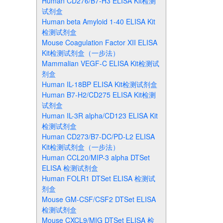
Human CD276/B7-H3 ELISA Kit检测
试剂盒
Human beta Amyloid 1-40 ELISA Kit
检测试剂盒
Mouse Coagulation Factor XII ELISA
Kit检测试剂盒（一步法）
Mammalian VEGF-C ELISA Kit检测试
剂盒
Human IL-18BP ELISA Kit检测试剂盒
Human B7-H2/CD275 ELISA Kit检测
试剂盒
Human IL-3R alpha/CD123 ELISA Kit
检测试剂盒
Human CD273/B7-DC/PD-L2 ELISA
Kit检测试剂盒（一步法）
Human CCL20/MIP-3 alpha DTSet
ELISA 检测试剂盒
Human FOLR1 DTSet ELISA 检测试
剂盒
Mouse GM-CSF/CSF2 DTSet ELISA
检测试剂盒
Mouse CXCL9/MIG DTSet ELISA 检