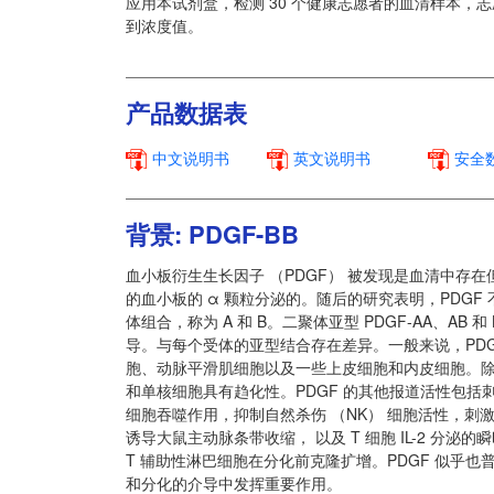
应用本试剂盒，检测 30 个健康志愿者的血清样本，志
到浓度值。
产品数据表
中文说明书
英文说明书
安全数
背景: PDGF-BB
血小板衍生生长因子 （PDGF） 被发现是血清中
的血小板的 α 颗粒分泌的。随后的研究表明，PDG
体组合，称为 A 和 B。二聚体亚型 PDGF-AA、A
导。与每个受体的亚型结合存在差异。一般来说，PD
胞、动脉平滑肌细胞以及一些上皮细胞和内皮细胞。除
和单核细胞具有趋化性。PDGF 的其他报道活性包
细胞吞噬作用，抑制自然杀伤 （NK） 细胞活性，
诱导大鼠主动脉条带收缩， 以及 T 细胞 IL-2 分泌的瞬
T 辅助性淋巴细胞在分化前克隆扩增。PDGF 似乎也
和分化的介导中发挥重要作用。